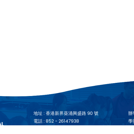
地址 :
香港新界葵涌興盛路 90 號
辦
電話 :
852 - 26147938
學
傳真 :
852 - 26145117
學