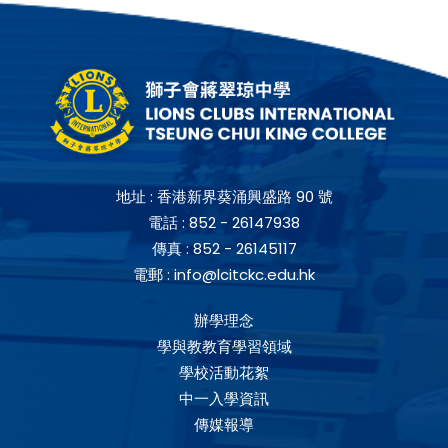
地址 :
香港新界葵涌興盛路 90 號
電話 :
852 - 26147938
傳真 :
852 - 26145117
電郵 :
info@lcitckc.edu.hk
辦學理念
學與教教育學習領域
學校活動花絮
中一入學資訊
傳媒報導