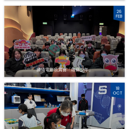
26
FEB
國情電影欣賞會「雄獅少年」
18
OCT