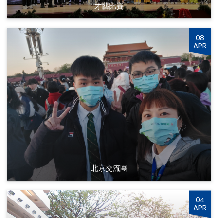
才藝比賽
08
APR
北京交流團
04
APR