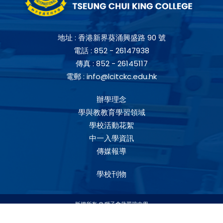
地址 :
香港新界葵涌興盛路 90 號
電話 :
852 - 26147938
傳真 :
852 - 26145117
電郵 :
info@lcitckc.edu.hk
辦學理念
學與教教育學習領域
學校活動花絮
中一入學資訊
傳媒報導
學校刊物
版權所有 © 獅子會蔣翠琼中學
網站設計
Web Design
by
East Tech
網頁設計公司