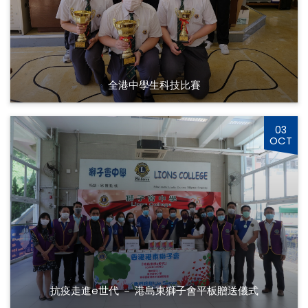
全港中學生科技比賽
03
OCT
抗疫走進e世代 － 港島東獅子會平板贈送儀式