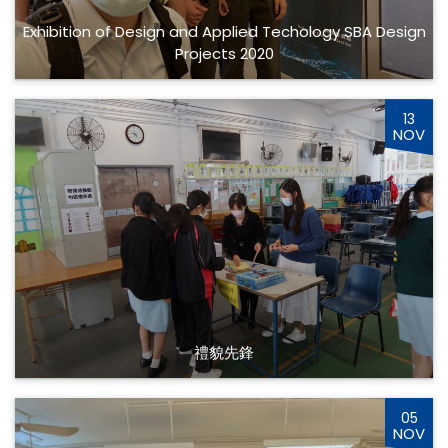
Exhibition of Design and Applied Techology SBA Design
Projects 2020
13
NOV
禮貌先鋒
05
NOV