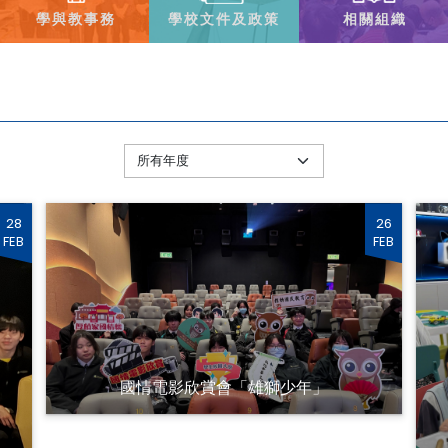
學與教事務
學校文件及政策
相關組織
28
26
FEB
FEB
國情電影欣賞會「雄獅少年」