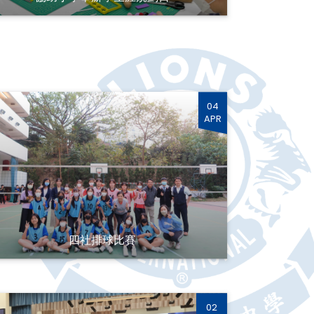
04
APR
四社排球比賽
02