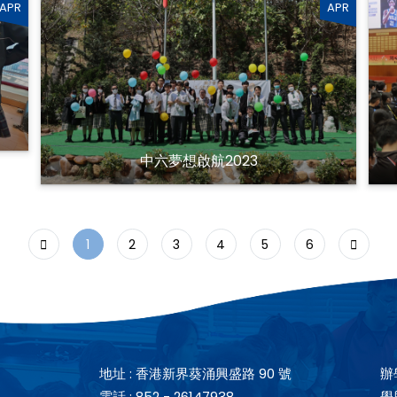
APR
APR
中六夢想啟航2023
1
2
3
4
5
6
地址 :
香港新界葵涌興盛路 90 號
辦
電話 :
852 - 26147938
學