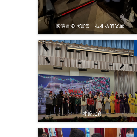
國情電影欣賞會「我和我的父輩」
才藝比賽